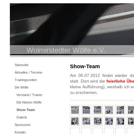
Wolmirstedter Wölfe e.V.
Startseite
Show-Team
Aktuelles / Termine
Am 05.07.2012 findet wieder d
Trainingszeiten
statt . Dort wird die
feierliche Üb
kleine Aufführung), weshalb ich e
Die Wölfe
zu erscheinen.
Vorstand / Trainer
Die Kleinen Wölfe
Show-Team
Galerie
Sponsoren
Kontakt