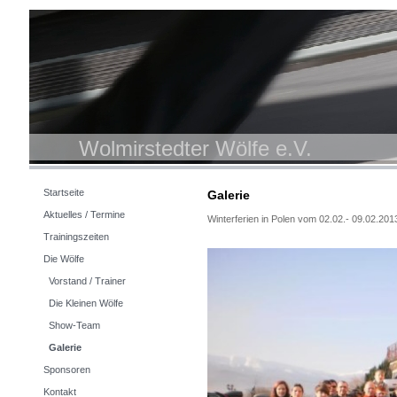
Wolmirstedter Wölfe e.V.
Startseite
Galerie
Aktuelles / Termine
Winterferien in Polen vom 02.02.- 09.02.201
Trainingszeiten
Die Wölfe
Vorstand / Trainer
Die Kleinen Wölfe
Show-Team
Galerie
Sponsoren
Kontakt